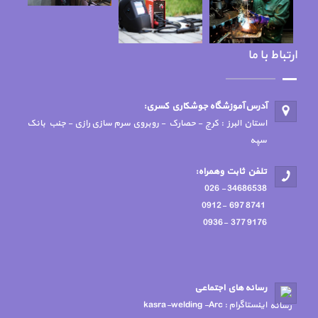
ارتباط با ما
آدرس آموزشگاه جوشكاري كسري:
استان البرز : کرج - حصارک - روبروی سرم سازی رازی - جنب بانک
سپه
تلفن ثابت وهمراه:
34686538 - 026
8741 697 -0912
9176 377 -0936
رسانه هاي اجتماعي
اينستاگرام : kasra-welding -Arc