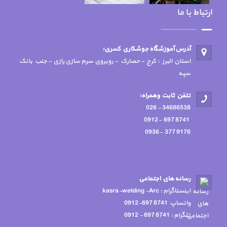
ارتباط با ما
آدرس آموزشگاه جوشكاري كسري:
استان البرز : کرج - حصارک - روبروی سرم سازی رازی - جنب بانک
سپه
تلفن ثابت وهمراه:
34686538 - 026
8741 697 -0912
9176 377 -0936
رسانه هاي اجتماعي
اينستاگرام : kasra-welding -Arc
واتساپ 8741 697-0912
تلگرام : 8741 697 - 0912