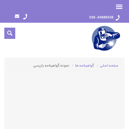
026-34686538
صفحه اصلی
گواهينامه ها
نمونه گواهينامه بازرسي