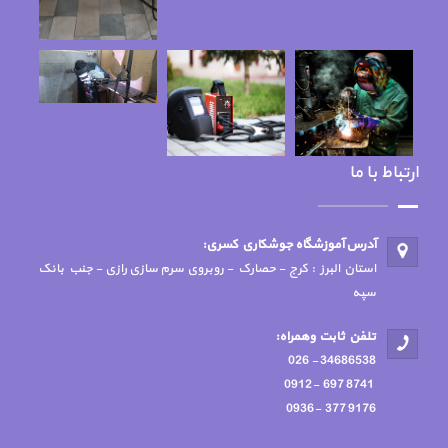
ارتباط با ما
آدرس آموزشگاه جوشكاري كسري:
استان البرز : کرج - حصارک - روبروی سرم سازی رازی - جنب بانک
سپه
تلفن ثابت وهمراه:
34686538 - 026
8741 697 -0912
9176 377 -0936