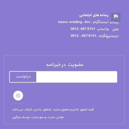
رسانه هاي اجتماعي
اينستاگرام : kasra-welding -Arc
واتساپ 8741 697-0912
تلگرام : 8741 697 - 0912
عضویت در خبرنامه
درخواست
کلیه حقوق مادی و معنوی سایت متعلق به این شرکت می باشد
طراحی سایت
و
سئو سایت
توسط
سارگون