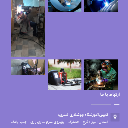
ارتباط با ما
آدرس آموزشگاه جوشكاري كسري:
استان البرز : کرج - حصارک - روبروی سرم سازی رازی - جنب بانک