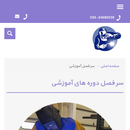
026-34686538
صفحه اصلی
سر فصل آموزشی
سر فصل دوره های آموزشی