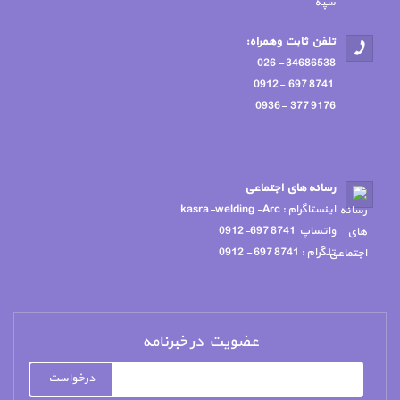
سپه
تلفن ثابت وهمراه:
34686538 - 026
8741 697 -0912
9176 377 -0936
رسانه هاي اجتماعي
اينستاگرام : kasra-welding -Arc
واتساپ 8741 697-0912
تلگرام : 8741 697 - 0912
عضویت در خبرنامه
درخواست