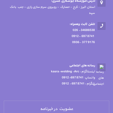
آدرس آموزشگاه جوشكاري كسري:
استان البرز : کرج - حصارک - روبروی سرم سازی رازی - جنب بانک
سپه
تلفن ثابت وهمراه:
34686538 - 026
8741 697 -0912
9176 377 -0936
رسانه هاي اجتماعي
اينستاگرام : kasra-welding -Arc
واتساپ 8741 697-0912
تلگرام : 8741 697 - 0912
عضویت در خبرنامه