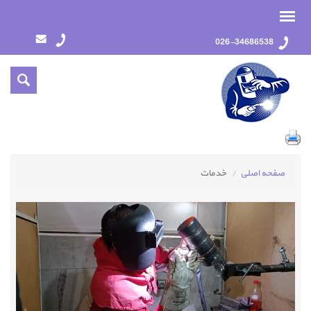
026-34686538
صفحه اصلی
خدمات