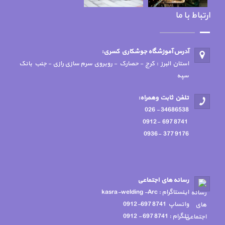
ارتباط با ما
آدرس آموزشگاه جوشكاري كسري:
استان البرز : کرج - حصارک - روبروی سرم سازی رازی - جنب بانک
سپه
تلفن ثابت وهمراه:
34686538 - 026
8741 697 -0912
9176 377 -0936
رسانه هاي اجتماعي
اينستاگرام : kasra-welding -Arc
واتساپ 8741 697-0912
تلگرام : 8741 697 - 0912