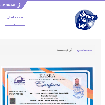
6-34686538
صفحه اصلي
صفحه اصلی
گواهينامه ها