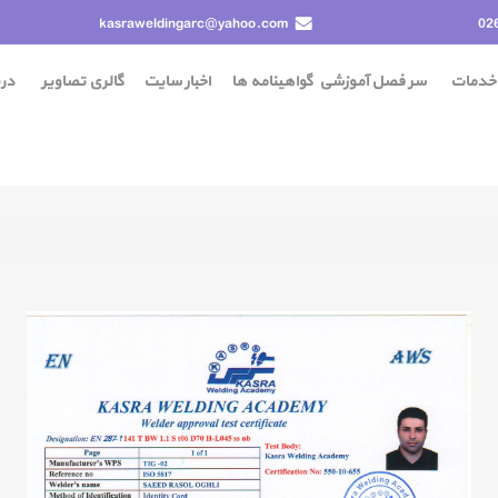
kasraweldingarc@yahoo.com
02
خدمات
سر فصل آموزشی
گواهينامه ها
اخبار سایت
گالری تصاویر
درب