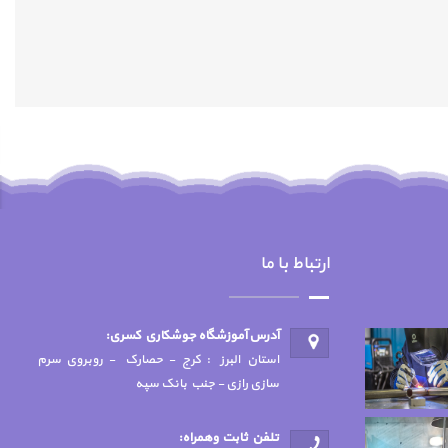
ارتباط با ما
آدرس آموزشگاه جوشكاري كسري:
استان البرز : کرج - حصارک - روبروی سرم
سازی رازی - جنب بانک سپه
تلفن ثابت وهمراه: