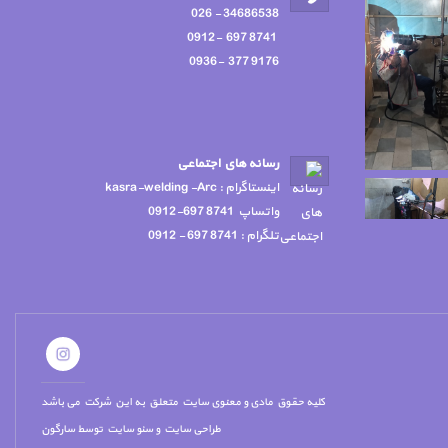
34686538 - 026
8741 697 -0912
9176 377 -0936
رسانه هاي اجتماعي
اينستاگرام : kasra-welding -Arc
واتساپ 8741 697-0912
تلگرام : 8741 697 - 0912
کلیه حقوق مادی و معنوی سایت متعلق به این شرکت می باشد
طراحی سایت
و
سئو سایت
توسط
سارگون