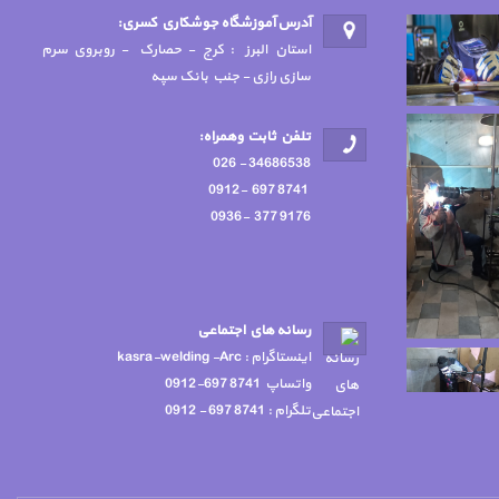
آدرس آموزشگاه جوشكاري كسري:
استان البرز : کرج - حصارک - روبروی سرم
سازی رازی - جنب بانک سپه
تلفن ثابت وهمراه:
34686538 - 026
8741 697 -0912
9176 377 -0936
رسانه هاي اجتماعي
اينستاگرام : kasra-welding -Arc
واتساپ 8741 697-0912
تلگرام : 8741 697 - 0912