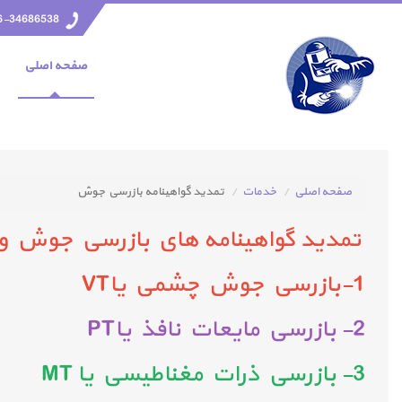
6-34686538
صفحه اصلي
صفحه اصلی
خدمات
تمديد گواهينامه بازرسي جوش
تمديد گواهينامه هاي بازرسي جوش و تست
1-بازرسي جوش چشمي یاVT
2- بازرسي مايعات نافذ یاPT
3- بازرسي ذرات مغناطيسي یا MT