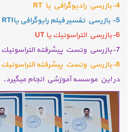
4-بازرسي راديوگرافي یا RT
5- بازرسي تفسیر فیلم رایوگرافی یاRTI
6-بازرسي التراسونيك یا UT
7-بازرسي وتست پيشرفته التراسونيك يافیزد اري ( phased Array )
8-بازرسي وتست پيشرفته التراسونيك به روش TOFD
در اين موسسه آموزشي انجام ميگيرد.