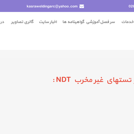
kasraweldingarc@yahoo.com
02
خدمات
سر فصل آموزشی
گواهينامه ها
اخبار سایت
گالری تصاویر
درب
هاي غير مخرب NDT :