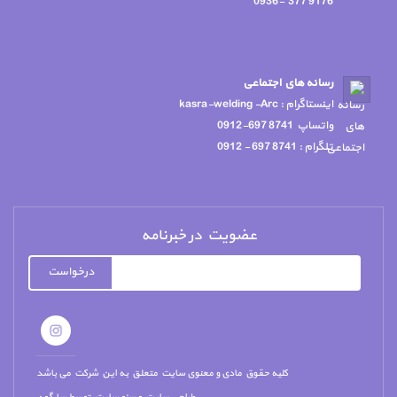
9176 377 -0936
رسانه هاي اجتماعي
اينستاگرام : kasra-welding -Arc
واتساپ 8741 697-0912
تلگرام : 8741 697 - 0912
عضویت در خبرنامه
درخواست
کلیه حقوق مادی و معنوی سایت متعلق به این شرکت می باشد