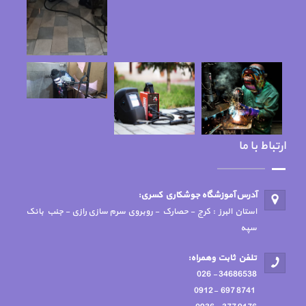
ارتباط با ما
آدرس آموزشگاه جوشكاري كسري:
استان البرز : کرج - حصارک - روبروی سرم سازی رازی - جنب بانک
سپه
تلفن ثابت وهمراه:
34686538 - 026
8741 697 -0912