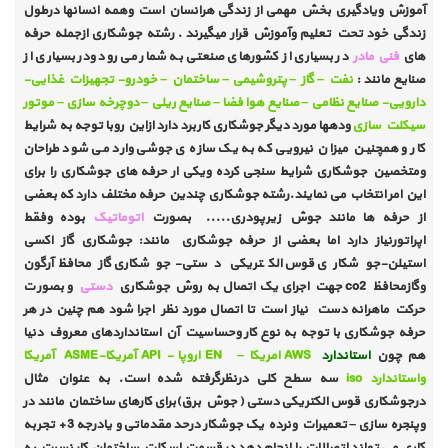
آموزش ویادگیری بخش مهمی از زندگی هرانسان است وهمه انسانها درطول
زندگی خود تحت تعلیم وآموزش قرار میگیرند . رشته جوشکاری ازجمله حرفه
های
فنی مادر
در بسیاری از کشورهای صنعتی به شمار می رود ودر بسیاری از
صنایع مانند :
نفت – گاز – پتروشیمی – ساختمان – خودرو- تجهیزات غذایی-
دارویی- صنایع نظامی – صنایع هوا فضا – صنایع ریلی – دوچرخه سازی – موتور
سیکلت سازی
ودهها مورد دیگر جوشکاری کاربرد دارد ازاین روبا توجه به شرایط
کار و همچنین میزان نیرویی که به یک سازه ی جوشی وارد می شود طراحان
ومتخصین جوشکاری شرایط سنجی کرده ویکی ار حرفه های جوشکاری را برای
این امر انتخاب می نمایند.رشته جوشکاری چندین حرفه مختلف دارد که بعضی
از حرفه ها مانند جوش زیرپودری..... بصورت
اتوماتیک
بوده وفقط
اپراتورنیاز دارد اما بعضی از حرفه جوشکاری
مانند: جوشکاری گاز اکسی
استیلن-جوشکاری قوس الکتریکی دستی- جوشکاری گازمحافظ آرگون
وگازمحافظ co2 جهت اجرای یک اتصال به روش جوشکاری
دستی
و بصورت
حرکت ماهرانه دست نیاز است تا اتصال مورد نظر اجرا شود هم چنین در هر
حرفه جوشکاری با توجه به نوع کار وحساسیت آن استانداردهای معروف دنیا
هم چون
استاندارد
AWS امریکا – EN اروپا - API آمریکا-ASME آمریکا
واستاندارد iso
سه سطح کلی درنظرگرفته شده است. به عنوان مثال
درجوشکاری قوس الکتریکی دستی ( جوش برق)برای کارهای ساختمان مانند در
وپنجره سازی – تعمیرات ونرده یک جوشکار درحد مقدماتی و یادرجه 3 + تجربه
کاری می تواند اتصالات را انجام دهد در قسمت اسکلت ساختمان کار نسبت به