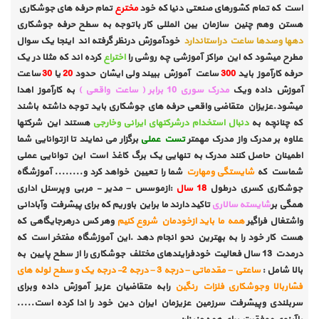
است که تمام کشورهای صنعتی دنیا که خود
مخترع
تمام حرفه های جوشکاری
هستن وهم چنین سازمان بین المللی کار باتوجه به سطح حرفه جوشکاری
دهها وصدها ساعت دراستاندارد
خودآموزش درنظر گرفته اند اینجا یک سوال
مطرح میشود که این مراکز آموزشی چه روشی را
اختراع
کرده اند که مثلا در یک
حرفه کارآموز باید
300
ساعت آموزش ببیند ولی ایشان حدود
20
یا
30
ساعت
آموزش داده ویک
مدرک سوری 10 برابر ( ساعت واقعی )
به کارآموز اهدا
میشود.عزیزان متقاضی واقعی حرفه های جوشکاری باید توجه داشته باشند
که چنانچه به
دنبال استخدام درشرکتهای ایرانی وخارجی
هستند این شرکتها
علاوه بر مدرک واز مدرک مهمتر
تست عملی
برگزار می نمایند تا ازتوانایی شما
اطمینان حاصل کنند مدرک به تنهایی یک برگ کاغذ است این توانایی عملی
شماست که
شایستگی ومهارت
شما را تعیین خواهد کرد و........ آموزشگاه
جوشکاری کسری درطول
18 سال
:ازموسس – مدیر - مربی وپرسنل اداری
همگی بر
شایسته سالاری
تاکید دارند ما براین باوریم که برای پیشرفت وآبادانی
واشتغال فراگیر
همه ما باید ازخودمان شروع کنیم
وهر کس درهرجایگاهی که
هست کار خود را به بهترین نحو انجام دهد .این آموزشگاه مفتخر است که
درمدت 13 سال فعالیت خودفرایندهای مختلف جوشکاری را از سطح پایین به
بالا شامل :
ساعتی – مقدماتی – درجه 3 – درجه 2- درجه یک و سطح لوله های
فشاربالا
وجوشکاری فلزات رنگین
رابه متقاضیان عزیز آموزش داده وبرای
سربلندی وپیشرفت سرزمین عزیزمان ایران دین خود را ادا کرده است.....