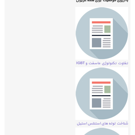
باآرزوی موفقیت برای همه عزیزان
تفاوت تكنولوژي ماسفت و IGBT
شناخت لوله های استنلس استیل