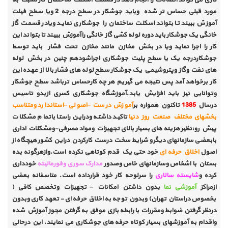
مورد قبلی حساس تر شده وباید جوشکار در سطح درجه 2 ویا سطح فیلت
آموزش ببیند تا بتواند اسکلت ساختمان را جوشکاری نماید ویادر قسمت گاز
خانگی یک جوشکار باید دوره لوله کشی گاز خانگی راآموزش ببیند تا بتواند این
کار را اجرا نماید ویا در بخش مخازن مانند مخازن تحت فشار باید توسط
جوشکاردرجه یک یا سطح پلیت جوشکاری اجراشودهم چنین در بخش لوله
های نفت وگاز وپتروشیمی یک جوشکار سطح لوله های فشار بالا از عهده این
کار برخواهد آمد پس نتیجه می گیریم هر چه کارحساس ترباشد سطح جوشکار
وتوانایی نیز باید افزایش یابد.آموزشگاه جوشکاری کسری ازبدو تاسیس
درسال
1385
تاکنون همواره بر
آموزش درست –اصولی –استاندارد ومتناسب
بخشهای مختلف صنعت روز دنیا
تاکید داشته ودراین راستا باتمام مشکلات
پیش رو:نظیر هزینه های بسیار بالای تجهیزات ومواد مصرفی-ومشکلات اداری
بابعضی سازمانهای دیگرو شرایط سخت درست کارکردن دراین کشور هیچگاه از
اصول
اخلاق حرفه ای
خود حتی یک قدم کوتاهی نکرده است.وازهرگونه بده
بستان با اشخاص وسازمانهای خاص وصدور
مدارک سوری وفورمالیته
خودداری
کرده و
شایسته سالاری
را سرلوحه کار خود قرارداده است. متاسفانه بعضی
ازمراکز
آموزشی نما
بدون داشتن امکانات – تجهیزات وتخصص کافی (
بخصوص دراستان تهران) وبدون توجه به اخلاق حرفه ای - تعهد کاری وبدون
درنظر گرفتن ضوابط ومقررات با رابطه بازی موفق به گرفتن مجوز آموزش شده
واقدام به آموزشهای بسیار کوتاه حرفه های جوشکاری می نمایند. این درحالی