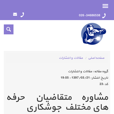
026-34686538
صفحه اصلی
مقالات و انتشارات
گروه مقاله :
مقالات و انتشارات
تاريخ انتشار :
1397/03/21 - 19:55
كد :
23
مشاوره متقاضیان حرفه
های مختلف جوشکاری