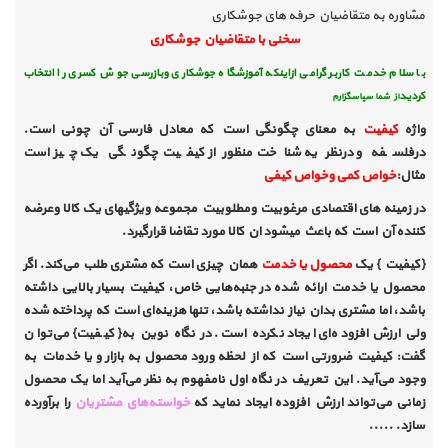
مشاوره به متقاضیان حرفه های جوشکاری
سخنی با متقاضیان جوشکاری
با سلام خدمت کاربر گرامی ازاینکه آموزشگاه جوشکاری وبازرسی جوش کسری را انتخاب
کردید
از شما سپاسگزارم
واژه
کیفیت
به معنای چگونگی است که معادل فارسی آن چونی است.
درفلسفه و درنظریه شناخت منظوراز کیفیت چگونگی یک چیز است
مثال:
خواص کمی وخواص کیفی
در زمینه های اقتصادی مرغوبیت ومطلوبیت مجموعه ویژگیهای یک کالا وعرضه
کننده آن است که باعث میشود ان کالا مورد تقاضا قرارگیرد.
{
کیفیت } یک
محصول یا خدمت
همان چیزی است که مشتری طلب می‌کند. اگر
محصول یا خدمت ارائه شده در جنبه‌هایی خاص، کیفیت بسیار بالایی داشته
باشد، اما مشتری بدان نیاز نداشته باشد، تنها هزینه‌ای است که پرداخته شده
ولی ارزش افزوده‌ای ایجاد نکرده است. در نگاه نوین به{ کیفیت} می‌توان
گفت: کیفیت ضرورتی است که از لحظه ورود محصول به بازار و یا خدمات به
وجود می‌آید. این تعریف در نگاه اول نامفهوم به نظر می‌آید اما یک محصول
زمانی می‌تواند ارزش افزوده ایجاد نماید که
خواسته‌های مشتریان
را برآورده
سازد. .....