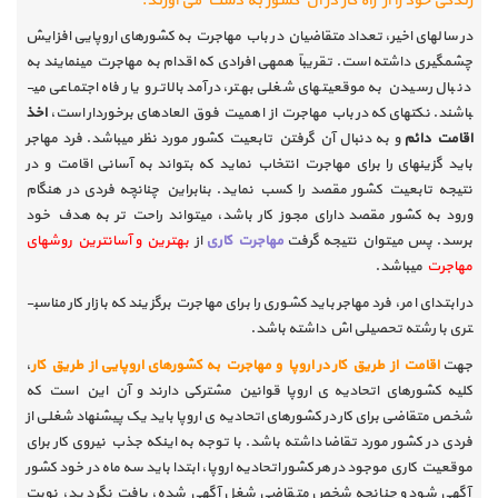
زندگی خود را از راه کار در آن کشور به دست می­ آورند
.
در سال­های اخیر، تعداد متقاضیان در باب مهاجرت به کشورهای اروپایی افزایش
چشم­گیری داشته است. تقریباً همه­ی افرادی که اقدام به مهاجرت می­نمایند به
دنبال رسیدن به موقعیت­های شغلی بهتر، درآمد بالاتر و یا رفاه اجتماعی می­
باشند. نکته­ای که در باب مهاجرت از اهمیت فوق­ العاده­ای برخوردار است،
اخذ
اقامت دائم
و به دنبال آن گرفتن تابعیت کشور مورد نظر می­باشد. فرد مهاجر
باید گزینه­ای را برای مهاجرت انتخاب نماید که بتواند به آسانی اقامت و در
نتیجه تابعیت کشور مقصد را کسب نماید. بنابراین چنانچه فردی در هنگام
ورود به کشور مقصد دارای مجوز کار باشد، می­تواند راحت­ تر به هدف خود
برسد. پس می­توان نتیجه گرفت
مهاجرت کاری
از
بهترین و آسانترین روش­های
مهاجرت
می­باشد
.
در ابتدای امر، فرد مهاجر باید کشوری را برای مهاجرت برگزیند که بازار کار مناسب­
تری با رشته تحصیلی­ اش داشته باشد
.
جهت
اقامت از طریق کار در اروپا
و
مهاجرت به کشور­های اروپایی از طریق کار
،
کلیه کشور­های اتحادیه­ ی اروپا قوانین مشترکی دارند و آن این است که
شخص متقاضی برای کار در کشور­های اتحادیه­ ی اروپا باید یک پیشنهاد شغلی از
فردی در کشور مورد تقاضا داشته باشد. با توجه به اینکه جذب نیروی کار برای
موقعیت کاری موجود در هر کشور اتحادیه اروپا، ابتدا باید سه ماه در خود کشور
آگهی شود و چنانچه شخص متقاضی شغل آگهی شده، یافت نگردید، نوبت