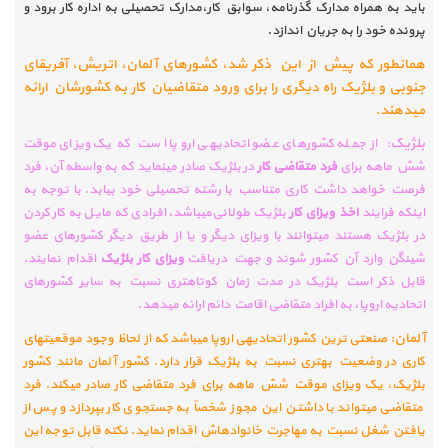
باید به همراه مدارک گذرنامه، سوابق کار،مدارک تحصیلی به اداره کار برود و
پرونده خود را به جریان اندازد
.
همان­طور که پیش از این ذکر شد، کشور­های آلمان، اتریش، آفریقای
جنوبی و بلژیک راه دیگری را برای ورود متقاضیان کار به کشورشان ارائه
می­دهند
.
بلژیک:
از جمله کشور­های عضو اتحادیه­ی اروپا است که یک ویزای موقت
شش ماهه برای
فرد متقاضی کار
در بلژیک صادر می­نماید که به واسطه آن، فرد
فرصت خواهد داشت کاری متناسب با رشته تحصیلی خود بیابد. با توجه به
اینکه فرایند
اخذ ویزای کار
بلژیک طولانی
می­باشد، افرادی که مایل به کار کردن
در بلژیک هستند می­توانند با ویزای دیگر و یا از طریق دیگر کشورهای عضو
شینگن وارد آن کشور شوند و جهت دریافت
ویزای کار بلژیک
اقدام نمایند.
قابل ذکر است بلژیک در مدت زمان کوتاه­تری نسبت به سایر کشور­های
اتحادیه اروپا، به افراد متقاضی اقامت دائم ارائه می­دهد
.
آلمان:
صنعتی­ ترین کشور اتحادیه­ی اروپا می­باشد که از لحاظ وجود موقعیت­های
کاری در وضعیت بهتری نسبت به بلژیک قرار دارد
.
کشور آلمان
مانند کشور
بلژیک، یک ویزای موقت شش ماهه برای فرد متقاضی کار صادر می­کند. فرد
متقاضی می­تواند با داشتن این مجوز شخصاً به جستجوی کار بپردازد و پس از
یافتن شغل نسبت به مهاجرت خانواده­اش اقدام نماید. نکته قابل توجه این