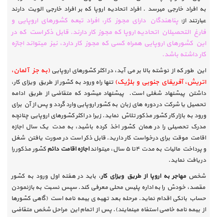
به افراد خارجی می­رسد . افراد اتحادیه اروپا که بر افراد خارجی الویت دارند
پناهندگان دارای مجوز کار، افراد تبعه کشور­های اروپایی و
عبارتند از:
فارغ­ التحصیلان اتحادیه اروپا که مجوز کار دارند. قابل ذکر است که در
این کشور­های اروپایی همراه کسی که مجوز کار دارد، نیز می­تواند اجازه
کار داشته باشد
.
(به جز آلمان،
این طور که از نوشته بالا بر می آید، در اکثر کشور­های اروپایی
اتریش، آفریقای جنوبی و بلژیک)
تنها راه ورود به کشور از طریق ویزای کار،
داشتن پیشنهاد شغلی است. پیشنهاد می­شود که متقاضی از طریق ادامه
تحصیل یا شرکت در دوره­ های زبان به کشور اروپایی وارد گردد و پس از آن برای
ورود به بازار کار کشور مذکور تلاش نماید. زیرا در اکثر کشور­های اروپایی چنانچه
مدرک تحصیلی را در همان کشور اخذ کرده باشید، به مدت یک سال اجازه
اقامت موقت برای درخواست کار دارید. قابل ذکر است در صورت یافتن شغل
و پرداخت مالیات به مدت
۴
تا
۵
سال، می­تواند
اجازه اقامت دائم
کشور مذکور را
دریافت نماید
.
شخص
مهاجر به اروپا از طریق ویزای کار
، باید در هفته اول ورود به کشور
مقصد، خودش را به اداره پلیس محلی معرفی کند. سپس نسبت به بازنمودن
حساب بانکی اقدام نماید. مرحله بعد تهیه ­ی بیمه نامه است (گاهی کشور­ها
از بیمه نامه خاصی استفاه می­نمایند). پس از اتمام این مراحل شخص متقاضی