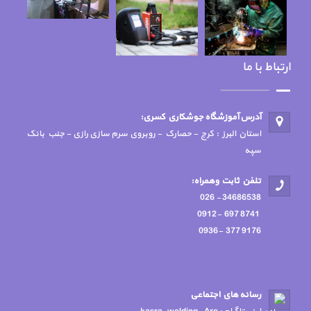
ارتباط با ما
آدرس آموزشگاه جوشكاري كسري:
استان البرز : کرج - حصارک - روبروی سرم سازی رازی - جنب بانک
سپه
تلفن ثابت وهمراه:
34686538 - 026
8741 697 -0912
9176 377 -0936
رسانه هاي اجتماعي