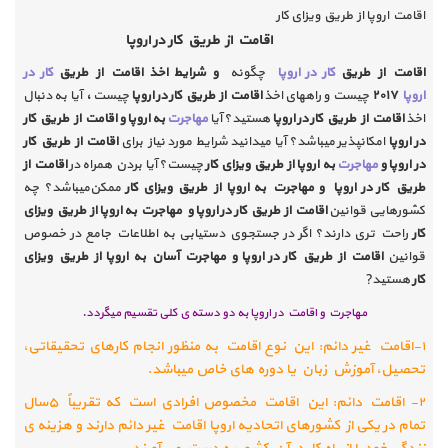
اقامت اروپا از طریق ویزای کار
اقامت از طریق کار در اروپا
اقامت از طریق
کار در اروپا
چگونه
و شرایط اخذ
اقامت از طریق
کار در
اروپا
۲۰۱۷
چیست و راههای اخذ
اقامت از طریق کار در اروپا
چیست
،
آیا به دنبال
اخذ
اقامت از طریق کار در اروپا
هستید؟ آیا
مهاجرت
به اروپا و
اقامت از طریق کار
در اروپا
امکان­پذیر می­باشد؟ آیا می­دانید شرایط مورد نیاز برای
اقامت از طریق کار
در اروپا و
مهاجرت
به اروپا از طریق ویزای کار
چیست؟ آیا بردن همراه در
اقامت از
طریق کار در اروپا
و مهاجرت به اروپا از طریق ویزای کار
ممکن
می­باشد؟ چه
کشور­هایی قوانین
اقامت از طریق کار در اروپا و
مهاجرت به اروپا از طریق ویزای
کار
راحت تری دارند؟ اگر در جستجوی دست­یابی به اطلاعات جامع در خصوص
قوانین
اقامت از طریق کار در اروپا و
مهاجرت آسان به اروپا از طریق ویزای
کار
هستید?
مهاجرت و اقامت در اروپا به دو دسته­ ی کلی تقسیم می­گردد
.
۱
-
اقامت غیر دائم: این نوع اقامت به منظور انجام کار­های تحقیقاتی،
تحصیل، آموزش زبان یا دوره­ های خاص می­باشد
.
۲
-
اقامت دائم: این اقامت مخصوص افرادی است که تقریباً
۵
سال
تمام در یکی از کشور­های اتحادیه اروپا اقامت غیر دائم دارند و هزینه­ ی